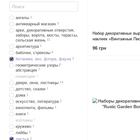
ангелы
1
антикварный магазин
5
арки, декоративные отверстия,
Набор декоративных выр
заборы, ворота, мосты, терассы,
наклеек «Винтажные Пи
сельская жизнь
11
архитектура
1
96 грн
бабочки, стрекозы
8
ботаника, еко, флора, фауна
3
геометрические узоры /
абстракция
7
геометрия
0
двери, окна, лестницы
14
детство, сказки
1
дома
1
искусство, литература
1
кинолента, фильмы
1
книги
1
коллажы
0
кружево
1
лейбы
5
листья
2