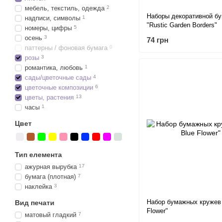
мебель, текстиль, одежда
2
Наборы декоративной бу
надписи, символы
1
"Rustic Garden Borders"
номеры, цифры
5
осень
3
74 грн
паттерны / фоновая бумага
0
розы
3
романтика, любовь
1
сады/цветочные сады
4
цветочные композиции
6
цветы, растения
13
часы
1
Цвет
Тип елемента
ажурная вырубка
17
бумага (плотная)
7
наклейка
3
Набор бумажных кружев 
Вид печати
Flower"
матовый гладкий
7