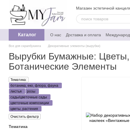
Перейти к основному контенту
Магазин эстетичной канцеля
Каталог
О нас
Доставка и оплата
Международ
Обмен и возврат
Отзывы о магазине
Все для скрапбукинга
Декоративные элементы (вырубки)
Политика конфедециальности
Вырубки Бумажные: Цветы,
Ботанические Элементы
Тематика:
ботаника, еко, флора, фауна
листья
розы
сады/цветочные сады
цветочные композиции
цветы, растения
Очистить фильтр
Тематика