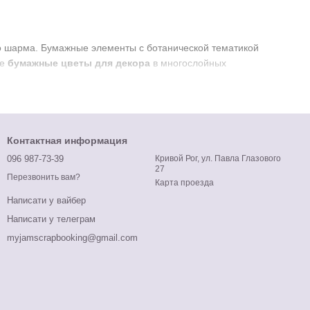
 шарма. Бумажные элементы с ботанической тематикой
те
бумажные цветы для декора
в многослойных
Контактная информация
096 987-73-39
Кривой Рог, ул. Павла Глазового
27
Перезвонить вам?
Карта проезда
Написати у вайбер
Написати у телеграм
myjamscrapbooking@gmail.com