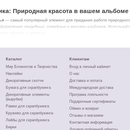
ка: Природная красота в вашем альбоме
ья
— самый популярный элемент для придания работе природного
оформления свадебных, семейных и женских альбомов. Используй
вить объема и свежести.
Каталог
Клиентам
Мир Блокнотов и Творчества
Вход в личный кабинет
Наклейки
О нас
Декоративные скотчи
Доставка и оплата
Бумага для скрапбукинга
Международная достака
Декоративные элементы
Програма лояльности
(вырубки)
Подарочные сертификаты
Рамки для скрапбукинга
Обмен и возврат
Кружево для скрапбукинга
Отзывы о магазине
Лейбы для скрапбукинга
Контактная информация
Бирки
Договор публичной оферты