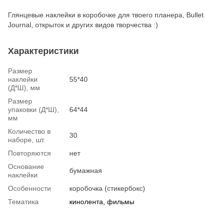
Глянцевые наклейки в коробочке для твоего планера, Bullet
Journal, открыток и других видов творчества :)
Характеристики
Размер
наклейки
55*40
(Д*Ш), мм
Размер
упаковки (Д*Ш),
64*44
мм
Количество в
30
наборе, шт.
Повторяются
нет
Основание
бумажная
наклейки
Особенности
коробочка (стикербокс)
Тематика
кинолента, фильмы