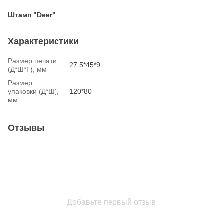
Штамп "Deer"
Характеристики
Размер печати
27.5*45*9
(Д*Ш*Г), мм
Размер
упаковки (Д*Ш),
120*80
мм
Отзывы
Добавьте первый отзыв