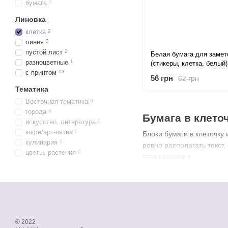
бумага
0
Линовка
клетка
2
линия
2
пустой лист
2
Белая бумага для замет
разноцветные
1
(стикеры, клетка, белый
с принтом
13
80 листов
56 грн
62 грн
Тематика
Восточная тематика
0
города
0
Бумага в клето
искусство, литература
0
кофе/арт-пятна
0
Блоки бумаги в клеточку
кулинария
0
ровно располагать текст,
цветы, растения
0
планирования.
© 2022