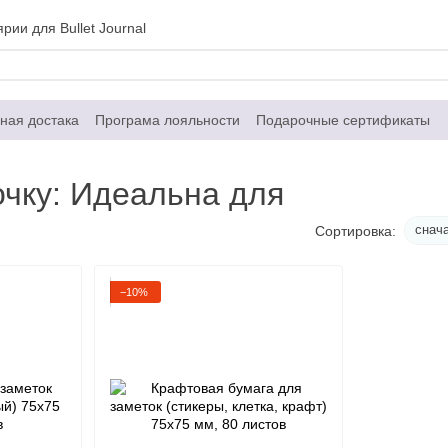
рии для Bullet Journal
ная достака
Програма лояльности
Подарочные сертификаты
Контактная информация
Договор публичной оферты
очку: Идеальна для
снач
Сортировка:
−10%