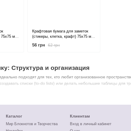
ок
Крафтовая бумага для заметок
) 75x75 мм,
(стикеры, клетка, крафт) 75x75 мм,
80 листов
56 грн
62 грн
чку: Структура и организация
 идеально подходят для тех, кто любит организованное пространств
 создавать списки (to-do lists) или делать небольшие таблицы для 
Каталог
Клиентам
Мир Блокнотов и Творчества
Вход в личный кабинет
Наклейки
О нас