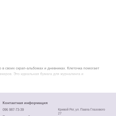
о в своих скрап-альбомах и дневниках. Клеточка помогает
трекеров. Это идеальная бумага для журналинга и
Контактная информация
096 987-73-39
Кривой Рог, ул. Павла Глазового
27