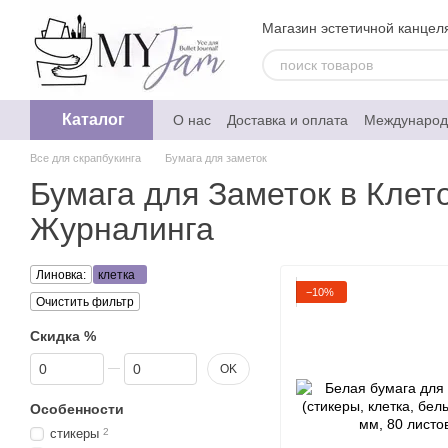
Перейти к основному контенту
Магазин эстетичной канцеля
Каталог
О нас
Доставка и оплата
Международ
Обмен и возврат
Отзывы о магазине
Все для скрапбукинга
Бумага для заметок
Политика конфедециальности
Бумага для Заметок в Клет
Журналинга
Линовка:
клетка
−10%
Очистить фильтр
Скидка %
От Скидка %
До Скидка %
OK
Особенности
стикеры
2