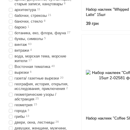
старые записи, канцтовары
8
Набор наклеек "Whipped
архитектура
11
Latte" 15шт
бабочки, стрекозы
21
баночки, стекло
8
39 грн
бароко
1
ботаника, еко, флора, фауна
27
буквы, символы
5
винтаж
63
витражи
4
вода, морская тема, морские
жители
17
Восточная тематика
40
вырезки
6
газета/ газетные вырезки
20
география, история, открытия,
исследования, приключения
2
геометрические узоры /
абстракция
25
геометрия
15
города
3
грибы
13
Набор наклеек "Coffee S
двери, окна, лестницы
26
девушки, женщини, мужчини,