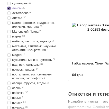
кулинария
19
лейбы
20
лето/весна
9
листья
30
магия, фэнтези, колдовство,
алхимия, мистика
33
Маленький Принц
2
марки
43
мебель, текстиль, одежда
3
механика, стимпанк, научные
открытия, изобретения
6
модерн
1
музыкальные инструменты
5
Набор наклеек "Green W
надписи, символы
37
номеры, цифры
2
ностальгия, воспоминания,
64 грн
история, ретро-фото
1
овощи, фрукты, ягоды
13
осень
37
Этикетки и теги
пейзажи
35
перья
7
Наклейки-этикетки — это
печати
26
фотографиям. Особой п
природа
35