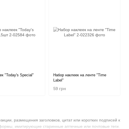
к "Today's Special"
Набор наклеек на ленте "Time
Label"
59 грн
зиции, размещения заголовков, цитат или коротких подписей к
формы, имитирующие старинные аптечные или почтовые теги.