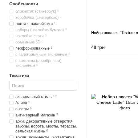
Особенности
блокнотик (стикербук)
0
коробочка (стикербокс)
0
лента с наклейками
1
наборы (наклейки/бумага)
0
Набор наклеек "Texture of
наклейка-скотч
0
объемные/3D
0
48 грн
перфорированные
3
с галограммным тиснением
0
с золотым (серебряным)
тиснением
0
Тематика
акварельный стиль
18
Алиса
2
ангелы
6
антикварный магазин
7
арки, декоративные отверстия,
заборы, ворота, мосты, терассы,
сельская жизнь
6
архив, документы, бухгалтерия,