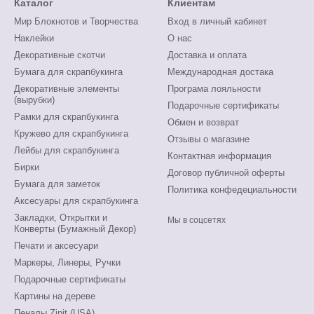
Каталог
Клиентам
Мир Блокнотов и Творчества
Вход в личный кабинет
Наклейки
О нас
Декоративные скотчи
Доставка и оплата
Бумага для скрапбукинга
Международная достака
Декоративные элементы
Програма лояльности
(вырубки)
Подарочные сертификаты
Рамки для скрапбукинга
Обмен и возврат
Кружево для скрапбукинга
Отзывы о магазине
Лейбы для скрапбукинга
Контактная информация
Бирки
Договор публичной оферты
Бумага для заметок
Политика конфедециальности
Аксесуары для скрапбукинга
Закладки, Открытки и
Мы в соцсетях
Конверты (Бумажный Декор)
Печати и аксесуари
Маркеры, Линеры, Ручки
Подарочные сертификаты
Картины на дереве
Пеналы Zipit (USA)