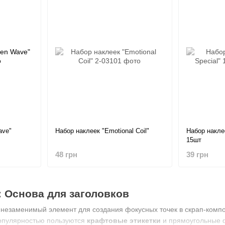
ave"
Набор наклеек "Emotional Coil"
Набор наклее
15шт
48 грн
39 грн
: Основа для заголовков
 незаменимый элемент для создания фокусных точек в скрап-компо
опулярностью пользуются
крафтовые этикетки
и прямоугольные 