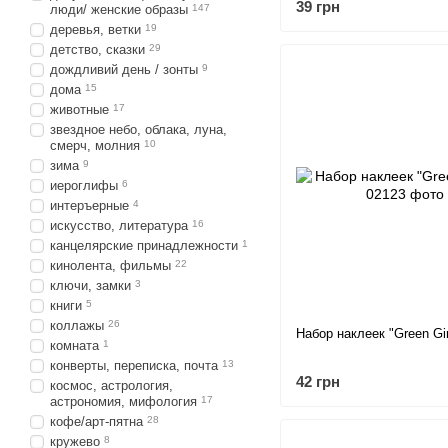
39 грн
люди/ женские образы
147
деревья, ветки
19
детство, сказки
29
дождливий день / зонты
9
дома
15
животные
17
звездное небо, облака, луна,
смерч, молния
10
зима
9
иероглифы
6
интеръерные
4
искусство, литература
16
канцелярские принадлежности
1
кинолента, фильмы
22
ключи, замки
3
книги
5
коллажы
26
Набор наклеек "Green Gir
комната
1
конверты, переписка, почта
13
42 грн
космос, астрология,
астрономия, мифология
17
кофе/арт-пятна
28
кружево
8