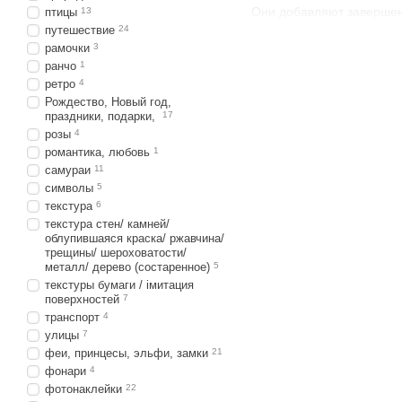
Они добавляют завершен
птицы
13
путешествие
24
рамочки
3
ранчо
1
ретро
4
Рождество, Новый год,
праздники, подарки,
17
розы
4
романтика, любовь
1
самураи
11
символы
5
текстура
6
текстура стен/ камней/
облупившаяся краска/ ржавчина/
трещины/ шероховатости/
металл/ дерево (состаренное)
5
текстуры бумаги / імитация
поверхностей
7
транспорт
4
улицы
7
феи, принцесы, эльфи, замки
21
фонари
4
фотонаклейки
22