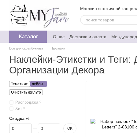
Перейти к основному контенту
Магазин эстетичной канцеля
Каталог
О нас
Доставка и оплата
Международ
Обмен и возврат
Отзывы о магазине
Все для скрапбукинга
Наклейки
Политика конфедециальности
Наклейки-Этикетки и Теги:
Организации Декора
Тематика:
лейбы
Очистить фильтр
Распродажа
0
Хит
0
Скидка %
От Скидка %
До Скидка %
OK