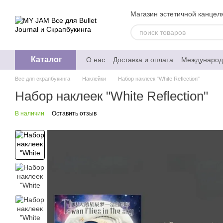
Перейти к основному контенту
Магазин эстетичной канцеля
Каталог
О нас
Доставка и оплата
Международ
Обмен и возврат
Отзывы о магазине
Все для скрапбукинга
Наклейки
Набор наклеек "White Reflection"
Политика конфедециальности
Набор наклеек "White Reflection"
В наличии
Оставить отзыв