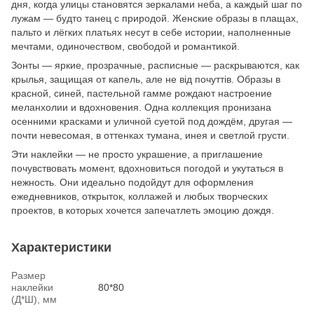
дня, когда улицы становятся зеркалами неба, а каждый шаг по
лужам — будто танец с природой. Женские образы в плащах,
пальто и лёгких платьях несут в себе истории, наполненные
мечтами, одиночеством, свободой и романтикой.
Зонты — яркие, прозрачные, расписные — раскрываются, как
крылья, защищая от капель, але не від почуттів. Образы в
красной, синей, пастельной гамме рождают настроение
меланхолии и вдохновения. Одна коллекция пронизана
осенними красками и уличной суетой под дождём, другая —
почти невесомая, в оттенках тумана, инея и светлой грусти.
Эти наклейки — не просто украшение, а приглашение
почувствовать момент, вдохновиться погодой и укутаться в
нежность. Они идеально подойдут для оформления
ежедневников, открыток, коллажей и любых творческих
проектов, в которых хочется запечатлеть эмоцию дождя.
Характеристики
Размер
наклейки
80*80
(Д*Ш), мм