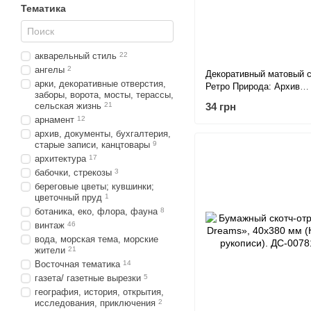
Тематика
акварельный стиль
22
ангелы
2
Декоративный матовый с
арки, декоративные отверстия,
Ретро Природа: Архив
заборы, ворота, мосты, терассы,
Фотографий, 45 мм (відрі
сельская жизнь
21
34 грн
арнамент
12
архив, документы, бухгалтерия,
старые записи, канцтовары
9
архитектура
17
бабочки, стрекозы
3
береговые цветы; кувшинки;
цветочный пруд
1
ботаника, еко, флора, фауна
8
винтаж
46
вода, морская тема, морские
жители
21
Восточная тематика
14
газета/ газетные вырезки
5
география, история, открытия,
исследования, приключения
2