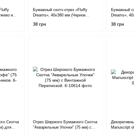
luffy
Бумажный скотч-отрез «Fluffy
Бумажный ск
ужево и
Dreams», 40х380 мм (Черное
Dreams», 40
кружево и пепел).
кружево).
38 грн
38 грн
ого Скотча
Отрез Широкого Бумажного Скотча
Декоративны
м) для
"Акварельные Улочки" (75 мм) с
Manuscript of
Винтажной Перепиской.