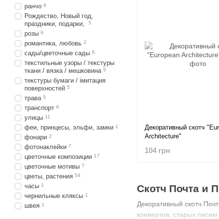
ранчо
6
Рождество, Новый год,
праздники, подарки,
5
розы
9
романтика, любовь
2
сады/цветочные сады
6
текстильные узоры / текстуры
ткани / вязка / мешковина
5
текстуры бумаги / імитация
поверхностей
5
трава
5
транспорт
6
улицы
11
Декоративный скотч "Eu
феи, принцесы, эльфи, замки
1
Architecture"
фонари
2
фотонаклейки
7
104 грн
цветочные композиции
17
цветочные мотивы
7
цветы, растения
54
часы
1
Скотч Почта и 
чернильные кляксы
1
Декоративный скотч Почт
швея
1
конвертов, старых писем