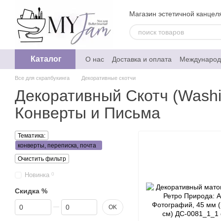
Перейти к основному контенту
Магазин эстетичной канцеля
Каталог
О нас
Доставка и оплата
Международ
Обмен и возврат
Отзывы о магазине
Все для скрапбукинга
Декоративные скотчи
Политика конфедециальности
Декоративный Скотч (Washi
Конверты и Письма
Тематика:
конверты, переписка, почта
Очистить фильтр
Новинка
0
Скидка %
От Скидка %
До Скидка %
OK