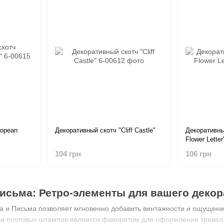
ropean
Декоративный скотч "Cliff Castle"
Декоративны
Flower Letter
104 грн
106 грн
Письма: Ретро-элементы для вашего декор
а и Письма позволяет мгновенно добавить винтажности и ощущения
 и почтовых штампов является фаворитом для оформления тревел-