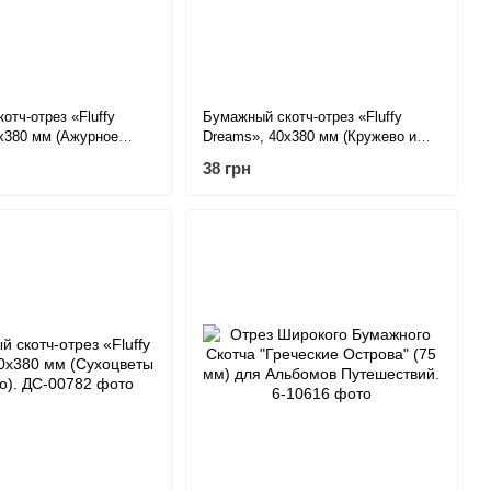
отч-отрез «Fluffy
Бумажный скотч-отрез «Fluffy
х380 мм (Ажурное
Dreams», 40х380 мм (Кружево и
актура).
газета).
38 грн