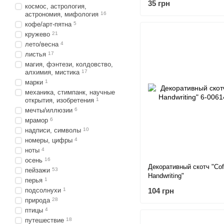
35 грн
космос, астрология,
астрономия, мифология
16
кофе/арт-пятна
5
кружево
21
лето/весна
4
листья
17
магия, фэнтези, колдовство,
алхимия, мистика
17
марки
1
механика, стимпанк, научные
открытия, изобретения
1
мечты/иллюзии
6
мрамор
6
надписи, символы
10
номеры, цифры
4
ноты
4
осень
16
Декоративный скотч "Cof
пейзажи
53
Handwriting"
перья
1
104 грн
подсолнухи
1
природа
28
птицы
4
путешествие
18