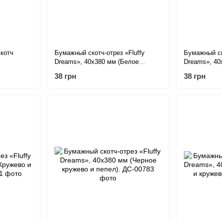
котч
Бумажный скотч-отрез «Fluffy
Бумажный ск
Dreams», 40х380 мм (Белое
Dreams», 40
з 38 см)
кружево и светлая бумага).
кружево и ф
38 грн
38 грн