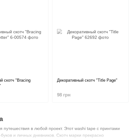
й скотч "Bracing
Декоративный скотч "Title Page"
"
98 грн
а
 путешествия в любой проект. Этот washi tape с принтами
буков и личных дневников. Скотч марки прекрасно