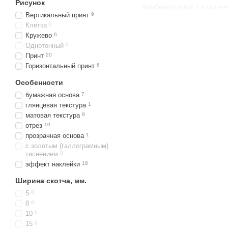
Рисунок
комбинируется с коричне
Вертикальный принт
9
Клетка
0
Кружево
6
Однотонный
0
Принт
20
Горизонтальный принт
6
Особенности
бумажная основа
7
глянцевая текстура
1
матовая текстура
8
отрез
10
прозрачная основа
1
с золотым (галлограмным)
тиснением
0
эффект наклейки
18
Ширина скотча, мм.
5
0
8
0
10
0
15
0