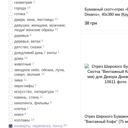
геометрия
2
города
16
Бумажный скотч-отрез «F
готика
7
Dreams», 40х380 мм (Кр
двери, окна, лестницы
10
рукописи).
38 грн
девушки, женщини, мужчини,
люди/ женские образы
24
деревья
6
деревья, ветки
9
детство, сказки
7
дождливий день / зонты
1
дома
29
животные
3
звездное небо, облака, луна,
смерч, молния
16
зима
11
иероглифы
5
искусство, литература
19
камень, стена
11
кинолента, фильмы
8
клетка
2
книги
8
Отрез Широкого Бумажн
коллажы
18
"Винтажный Кофе" (75 м
конверты, переписка, почта
20
Декора Дневников.