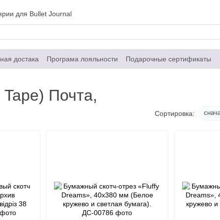
рии для Bullet Journal
ная достака
Програма лояльности
Подарочные сертификаты
Контактная информация
Договор публичной оферты
 Tape) Почта,
снач
Сортировка: