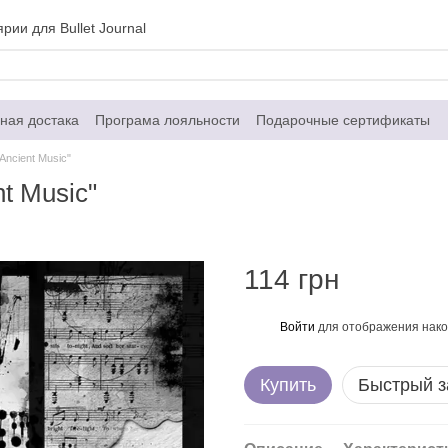
рии для Bullet Journal
ная достака
Програма лояльности
Подарочные сертификаты
Контактная информация
Договор публичной оферты
Ancient Music"
t Music"
114 грн
Войти
для отображения нако
%
Купить
Быстрый з