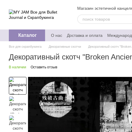
Перейти к основному контенту
Магазин эстетичной канцеля
Каталог
О нас
Доставка и оплата
Международ
Обмен и возврат
Отзывы о магазине
Все для скрапбукинга
Декоративные скотчи
Декоративный скотч "Broken 
Политика конфедециальности
Декоративный скотч "Broken Ancien
В наличии
Оставить отзыв