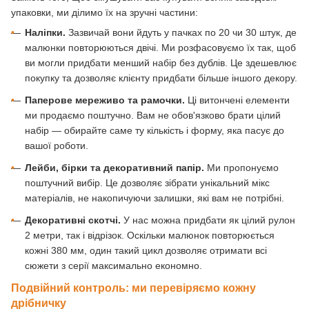
упаковки, ми ділимо їх на зручні частини:
•
Наліпки.
Зазвичай вони йдуть у пачках по 20 чи 30 штук, де
малюнки повторюються двічі. Ми розфасовуємо їх так, щоб
ви могли придбати менший набір без дублів. Це здешевлює
покупку та дозволяє клієнту придбати більше іншого декору.
•
Паперове мереживо та рамочки.
Ці витончені елементи
ми продаємо поштучно. Вам не обов'язково брати цілий
набір — обирайте саме ту кількість і форму, яка пасує до
вашої роботи.
•
Лейби, бірки та декоративний папір.
Ми пропонуємо
поштучний вибір. Це дозволяє зібрати унікальний мікс
матеріалів, не накопичуючи залишки, які вам не потрібні.
•
Декоративні скотчі.
У нас можна придбати як цілий рулон
2 метри, так і відрізок. Оскільки малюнок повторюється
кожні 380 мм, один такий цикл дозволяє отримати всі
сюжети з серії максимально економно.
Подвійний контроль: ми перевіряємо кожну
дрібничку