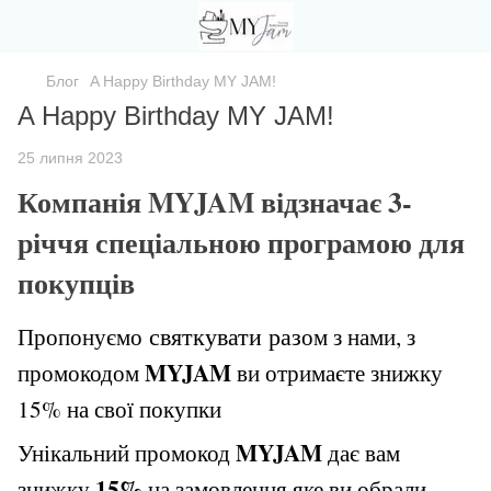
Блог
A Happy Birthday MY JAM!
A Happy Birthday MY JAM!
25 липня 2023
Компанія
MYJAM
відзначає 3-
річчя спеціальною програмою для
покупців
Пропонуємо
святкувати раз
ом з нами, з
MYJAM
промокодом
ви отримаєте знижку
15% на свої покупки
MYJAM
Унікальний промокод
дає вам
15%
знижку
на замовлення яке ви обрали.