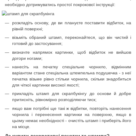
необхідно дотримуватись простої покрокової інструкції:
розкладіть основу, де ви плануєте поставити відбиток, на
рівній поверхні;
візьміть обраний штамп, переконайтеся, що він чистий і
готовий до застосування;
визначте напрямок картинки, щоб відбиток не вийшов
догори ногами;
нанесіть на печатку спеціальне чорнило, відмінним
варіантом стане спеціальна штемпельна подушечка - з неї
печатка візьме рівно стільки чорнила, скільки знадобиться
для чіткої картинки високої якості;
прикладіть штамп для скрапбукінгу до основи й добре
притисніть, рівномірно розподіляючи тиск;
якщо вам потрібні ще такі ж відбитки, повторіть нанесення
чорнила і перенесення картинки на поверхню, якщо в
цьому немає необхідності - очистіть штамп і приберіть його
на місце.
Де купити декоративні печатки та штампи?