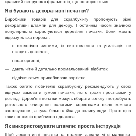
красивий візерунок з фрагментів, що повторюються.
Які бувають декоративні печатки?
Виробники товарів для скрапбукінгу пропонують різні
декоративні штампи для декору. І останнім часом значною
популярністю користуються дерев'яні печатки. Вони мають
відразу кілька переваг:
є екологічно чистими, їх виготовлення та утилізація не
шкодить довкіллю;
гіпоалергенні;
дають чіткий детально промальований відбиток;
відрізняються привабливою вартістю.
Також багато любителів скрапбукінгу рекомендують у своїх
відгуках замовити гумові печатки, які є трохи простішими у
догляді. Дерев'яні печатки можуть вбирати вологу і потребують
ретельного очищення вологими серветками після кожного
застосування, а гума більш стійка до впливу води. Проте ціна
таких штампів приблизно однакова.
Як використовувати штампи: проста інструкція
Щоб декоративні печатки та штампи давали чіткі малюнки,