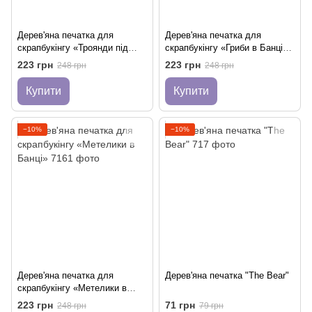
Дерев'яна печатка для
Дерев'яна печатка для
скрапбукінгу «Троянди під
скрапбукінгу «Гриби в Банці»
Ковпаком» (в крафтовій
(в крафтовій коробці)
223 грн
223 грн
248 грн
248 грн
коробці)
Купити
Купити
−10%
−10%
Дерев'яна печатка для
Дерев'яна печатка "The Bear"
скрапбукінгу «Метелики в
Банці»
223 грн
71 грн
248 грн
79 грн