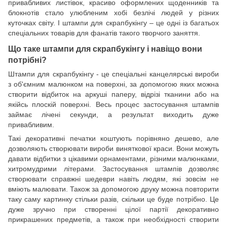
привабливих листівок, красиво оформлених щоденників та
блокнотів стало улюбленим хобі безлічі людей у різних
куточках світу. І штампи для скрапбукінгу – це одні із багатьох
спеціальних товарів для фанатів такого творчого заняття.
Що таке штампи для скрапбукінгу і навіщо вони
потрібні?
Штампи для скрапбукінгу - це спеціальні канцелярські вироби
з об'ємним малюнком на поверхні, за допомогою яких можна
створити відбиток на аркуші паперу, відрізі тканини або на
якійсь плоскій поверхні. Весь процес застосування штампів
займає лічені секунди, а результат виходить дуже
привабливим.
Такі декоративні печатки коштують порівняно дешево, але
дозволяють створювати вироби виняткової краси. Вони можуть
давати відбитки з цікавими орнаментами, різними малюнками,
хитромудрими літерами. Застосування штампів дозволяє
створювати справжні шедеври навіть людям, які зовсім не
вміють малювати. Також за допомогою друку можна повторити
таку саму картинку стільки разів, скільки це буде потрібно. Це
дуже зручно при створенні цілої партії декоративно
прикрашених предметів, а також при необхідності створити