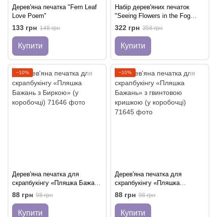
Дерев'яна печатка "Fern Leaf
Набір дерев'яних печаток
Love Poem"
"Seeing Flowers in the Fog
Stamp"
133 грн
322 грн
148 грн
358 грн
Купити
Купити
−10%
−10%
Дерев'яна печатка для
Дерев'яна печатка для
скрапбукінгу «Пляшка Бажань
скрапбукінгу «Пляшка
з Биркою» (у коробочці)
Бажань» з гвинтовою
88 грн
88 грн
98 грн
98 грн
кришкою (у коробочці)
Купити
Купити