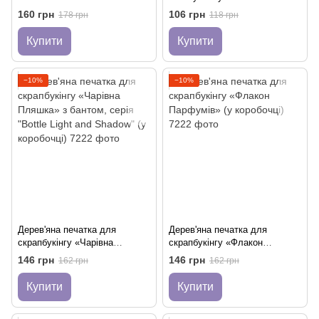
160 грн
106 грн
178 грн
118 грн
Купити
Купити
−10%
−10%
Дерев'яна печатка для
Дерев'яна печатка для
скрапбукінгу «Чарівна
скрапбукінгу «Флакон
Пляшка» з бантом, серія
Парфумів» (у коробочці)
146 грн
146 грн
162 грн
162 грн
"Bottle Light and Shadow" (у
коробочці)
Купити
Купити