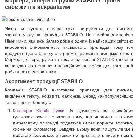
Маркери, лінери та ручки STABILO: зроби
своє життя яскравішим
Якщо ви шукаєте справді круті інструменти для письма,
зверніть увагу на продукцію STABILO. Це сімейна компанія з
Німеччини, яка вже багато років є одним із найкращих світових
виробників різноманітного письмового приладдя, тому вся
продукція цього бренду є взірцем справжньої німецької якості.
Маркери, лінери, ручки та текстовиділювачі STABILO створені
відповідно до останніх інноваційних розробок для того, щоб
робити життя яскравішим.
Асортимент продукції STABILO
Компанія STABILO виготовляє приладдя для письма,
виділення тексту, ескізів та малюнків. Серед найпопулярніших
товарів цього бренду є:
Капілярні Stabilo ручки
. Їх відмінність від звичайних
кулькових ручок полягає в тому, що чорнило в такому
письмовому приладді подається через пористе волокно,
схоже на фломастер. Завдяки цьому вони пишуть легше і
набагато красивіше, а також не припиняють писати навіть