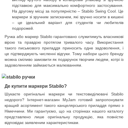
підставкою для максимально комфортного застосування.
На другому місці за популярністю – Stabilo Swing Cool. Це
маркери зі зручним затискачем, які зручно носити в кишені
– це ідеальний варіант для студентів чи любителів
подорожей.
Ручка або маркер Stabilo гарантовано служитимуть власникові
вірою та правдою протягом тривалого часу. Використання
такого письмового приладдя приносить одне задоволення, і
це підтверджують численні відгуки. Тому набори цього бренду
можна сміливо замовити як подарунок творчим людям, котрі із
задоволенням займаються малюванням.
Де купити маркери Stabilo?
Шукаєте оригінальні маркери чи текстовиділювачі Stabilo
недорого? Інтернет-магазин MyJam готовий запропонувати
кращий асортимент такого канцелярського приладдя прямо з
Німеччини. Ми гарантуємо, що на сторінках нашого каталогу
представлено лише оригінальну продукцію, яка повністю
відповідає заявленим характеристикам.