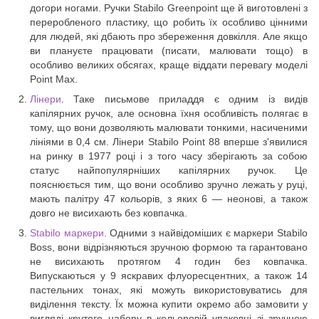
догори ногами. Ручки Stabilo Greenpoint ще й виготовлені з
переробленого пластику, що робить їх особливо цінними
для людей, які дбають про збереження довкілля. Але якщо
ви плануєте працювати (писати, малювати тощо) в
особливо великих обсягах, краще віддати перевагу моделі
Point Max.
Лінери
. Таке письмове приладдя є одним із видів
капілярних ручок, але основна їхня особливість полягає в
тому, що вони дозволяють малювати тонкими, насиченими
лініями в 0,4 см. Лінери Stabilo Point 88 вперше з'явилися
на ринку в 1977 році і з того часу зберігають за собою
статус найпопулярніших капілярних ручок. Це
пояснюється тим, що вони особливо зручно лежать у руці,
мають палітру 47 кольорів, з яких 6 — неонові, а також
довго не висихають без ковпачка.
Stabilo маркери
. Одними з найвідоміших є маркери Stabilo
Boss, вони відрізняються зручною формою та гарантовано
не висихають протягом 4 годин без ковпачка.
Випускаються у 9 яскравих флуоресцентних, а також 14
пастельних тонах, які можуть використовуватись для
виділення тексту. Їх можна купити окремо або замовити у
вигляді крутого набору в кольоровій упаковці зі зручною