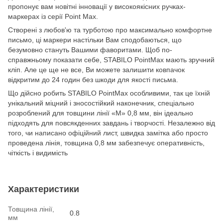
пропонує вам новітні інновації у високоякісних ручках-
маркерах із серії Point Max.
Створені з любов'ю та турботою про максимально комфортне
письмо, ці маркери настільки Вам сподобаються, що
безумовно стануть Вашими фаворитами. Щоб по-
справжньому показати себе, STABILO PointMax мають зручний
кліп. Але це ще не все, Ви можете залишити ковпачок
відкритим до 24 годин без шкоди для якості письма.
Що дійсно робить STABILO PointMax особливими, так це їхній
унікальний міцний і зносостійкий наконечник, спеціально
розроблений для товщини лінії «М» 0,8 мм, він ідеально
підходять для повсякденних завдань і творчості. Незалежно від
того, чи написано офіційний лист, швидка замітка або просто
проведена лінія, товщина 0,8 мм забезпечує оперативність,
чіткість і видимість
Характеристики
Товщина лінії,
0.8
мм