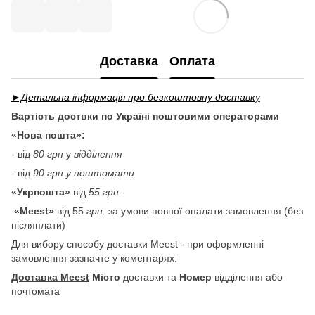
Доставка
Оплата
►Детальна інформація про безкоштовну доставк
у
Вартість доствки по Україні поштовими операторами
«Нова пошта»:
- від
80 грн
у
відділення
- від
90 грн у поштомати
«Укрпошта»
від
55 грн.
«Meest»
від 55
грн.
за умови повної опалати замовлення (без
післяплати)
Для вибору способу доставки Meest - при оформленні
замовлення зазначте у коментарях:
Доставка Meest
Місто
доставки та
Номер
відділення або
почтомата