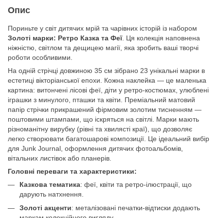
Опис
Пориньте у світ дитячих мрій та чарівних історій із набором
Золоті марки: Ретро Казка та Феї
. Ця колекція наповнена
ніжністю, світлом та дещицею магії, яка зробить ваші творчі
роботи особливими.
На одній стрічці довжиною 35 см зібрано 23 унікальні марки в
естетиці вікторіанської епохи. Кожна наклейка — це маленька
картина: витончені лісові феї, діти у ретро-костюмах, улюблені
іграшки з минулого, пташки та квіти. Преміальний матовий
папір стрічки прикрашений фірмовим золотим тисненням —
поштовими штампами, що іскряться на світлі. Марки мають
різноманітну вирубку (рівні та хвилясті краї), що дозволяє
легко створювати багатошарові композиції. Це ідеальний вибір
для Junk Journal, оформлення дитячих фотоальбомів,
вітальних листівок або планерів.
Головні переваги та характеристики:
Казкова тематика
: феї, квіти та ретро-ілюстрації, що
дарують натхнення.
Золоті акценти
: металізовані печатки-відтиски додають
маркам колекційного вигляду.