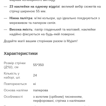
23 наклейки на одному відрізі
: великий вибір сюжетів на
стрічці шириною 55 мм.
Ніжна палітра
: м'які кольори, що ідеально поєднуються з
мереживом та папером сепія.
Висока якість
: папір гладенький та матовий, наклейки
надійно фіксуються на будь-якій поверхні.
Додайте магії вашим сторінкам разом із Myjam!
Характеристики
Розмір стрічки
55*350
(Д*Ш), см
Кількість у
24
наборі, шт.
Повторюються
ні
Основа наліпки
паперова
Особливості
з золотим (срібним) тисненням,
перфоровані, стрічка з наліпками