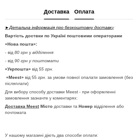
Доставка
Оплата
►Детальна інформація про безкоштовну доставк
у
Вартість доствки по Україні поштовими операторами
«Нова пошта»:
- від
80 грн
у
відділення
- від
90 грн у поштомати
«Укрпошта»
від
55 грн.
«Meest»
від 55
грн.
за умови повної опалати замовлення (без
післяплати)
Для вибору способу доставки Meest - при оформленні
замовлення зазначте у коментарях:
Доставка Meest
Місто
доставки та
Номер
відділення або
почтомата
У нашому магазині діють два способи оплати: