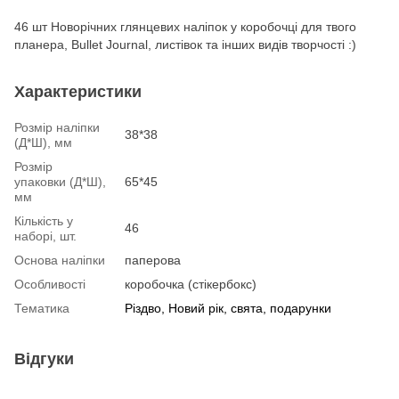
46 шт Новорічних глянцевих наліпок у коробочці для твого
планера, Bullet Journal, листівок та інших видів творчості :)
Характеристики
Розмір наліпки
38*38
(Д*Ш), мм
Розмір
упаковки (Д*Ш),
65*45
мм
Кількість у
46
наборі, шт.
Основа наліпки
паперова
Особливості
коробочка (стікербокс)
Тематика
Різдво, Новий рік, свята, подарунки
Відгуки