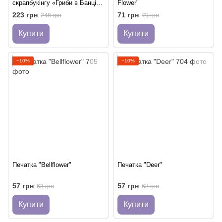
скрапбукінгу «Гриби в Банці»
Flower"
(в крафтовій коробці)
223 грн
71 грн
248 грн
79 грн
Купити
Купити
−10%
−10%
Печатка "Bellflower"
Печатка "Deer"
57 грн
57 грн
63 грн
63 грн
Купити
Купити