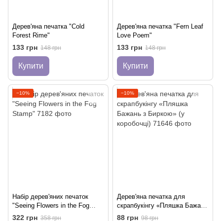
Дерев'яна печатка "Cold
Дерев'яна печатка "Fern Leaf
Forest Rime"
Love Poem"
133 грн
133 грн
148 грн
148 грн
Купити
Купити
−10%
−10%
Набір дерев'яних печаток
Дерев'яна печатка для
"Seeing Flowers in the Fog
скрапбукінгу «Пляшка Бажань
Stamp"
з Биркою» (у коробочці)
322 грн
88 грн
358 грн
98 грн