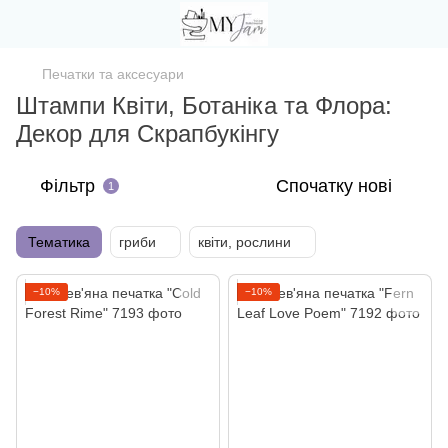
Печатки та аксесуари
Штампи Квіти, Ботаніка та Флора:
Декор для Скрапбукінгу
Фільтр
Спочатку нові
1
Тематика
гриби
квіти, рослини
−10%
−10%