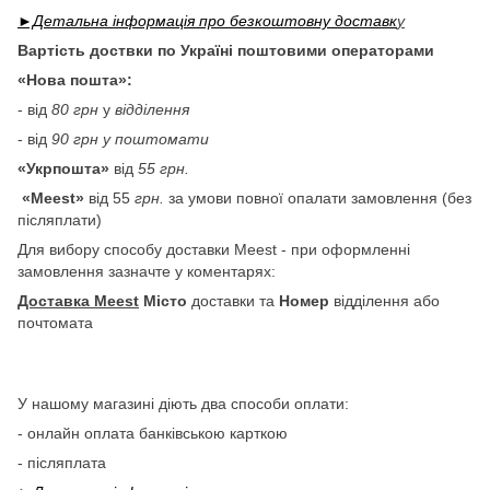
►Детальна інформація про безкоштовну доставк
у
Вартість доствки по Україні поштовими операторами
«Нова пошта»:
- від
80 грн
у
відділення
- від
90 грн у поштомати
«Укрпошта»
від
55 грн.
«Meest»
від 55
грн.
за умови повної опалати замовлення (без
післяплати)
Для вибору способу доставки Meest - при оформленні
замовлення зазначте у коментарях:
Доставка Meest
Місто
доставки та
Номер
відділення або
почтомата
У нашому магазині діють два способи оплати:
- онлайн оплата банківською карткою
- післяплата