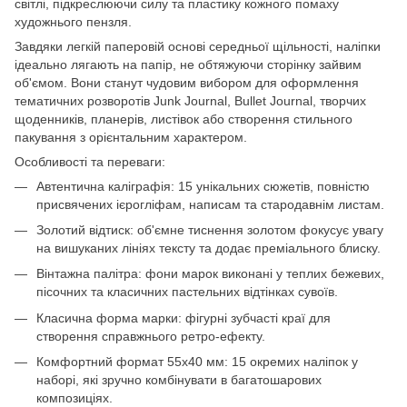
світлі, підкреслюючи силу та пластику кожного помаху
художнього пензля.
Завдяки легкій паперовій основі середньої щільності, наліпки
ідеально лягають на папір, не обтяжуючи сторінку зайвим
об'ємом. Вони станут чудовим вибором для оформлення
тематичних розворотів Junk Journal, Bullet Journal, творчих
щоденників, планерів, листівок або створення стильного
пакування з орієнтальним характером.
Особливості та переваги:
Автентична каліграфія: 15 унікальних сюжетів, повністю
присвячених ієрогліфам, написам та стародавнім листам.
Золотий відтиск: об'ємне тиснення золотом фокусує увагу
на вишуканих лініях тексту та додає преміального блиску.
Вінтажна палітра: фони марок виконані у теплих бежевих,
пісочних та класичних пастельних відтінках сувоїв.
Класична форма марки: фігурні зубчасті краї для
створення справжнього ретро-ефекту.
Комфортний формат 55х40 мм: 15 окремих наліпок у
наборі, які зручно комбінувати в багатошарових
композиціях.