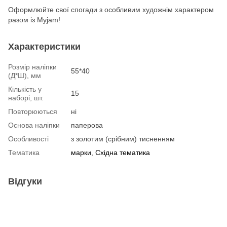
Оформлюйте свої спогади з особливим художнім характером
разом із Myjam!
Характеристики
Розмір наліпки
55*40
(Д*Ш), мм
Кількість у
15
наборі, шт.
Повторюються
ні
Основа наліпки
паперова
Особливості
з золотим (срібним) тисненням
Тематика
марки
,
Східна тематика
Відгуки