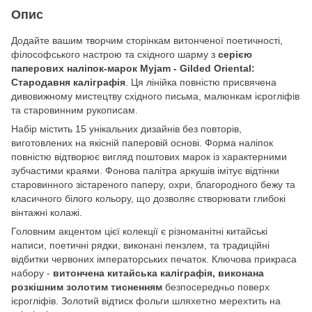
Опис
Додайте вашим творчим сторінкам витонченої поетичності,
філософського настрою та східного шарму з
серією
паперових наліпок-марок Myjam - Gilded Oriental:
Стародавня каліграфія
. Ця лінійка повністю присвячена
дивовижному мистецтву східного письма, малюнкам ієрогліфів
та старовинним рукописам.
Набір містить 15 унікальних дизайнів без повторів,
виготовлених на якісній паперовій основі. Форма наліпок
повністю відтворює вигляд поштових марок із характерними
зубчастими краями. Фонова палітра аркушів імітує відтінки
старовинного зістареного паперу, охри, благородного бежу та
класичного білого кольору, що дозволяє створювати глибокі
вінтажні колажі.
Головним акцентом цієї колекції є різноманітні китайські
написи, поетичні рядки, виконані пензлем, та традиційні
відбитки червоних імператорських печаток. Ключова прикраса
набору -
витончена китайська каліграфія, виконана
розкішним золотим тисненням
безпосередньо поверх
ієрогліфів. Золотий відтиск фольги шляхетно мерехтить на