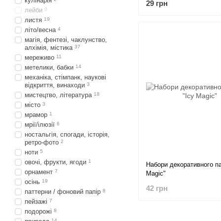
кулінарія
29 грн
лейби
0
листя
19
літо/весна
4
магія, фентезі, чаклунство,
алхімія, містика
37
мереживо
11
метелики, бабки
14
механіка, стімпанк, наукові
відкриття, винаходи
3
мистецтво, література
18
місто
3
мрамор
1
мрії/ілюзії
6
ностальгія, спогади, історія,
ретро-фото
2
ноти
5
овочі, фрукти, ягоди
1
Набори декоративного па
орнамент
7
Magic"
осінь
19
42 грн
паттерни / фоновий папір
8
пейзажі
7
подорожі
8
14