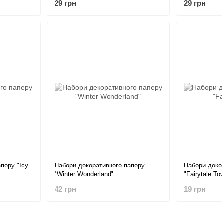
29 грн
29 грн
перу "Icy
Набори декоративного паперу
Набори деко
"Winter Wonderland"
"Fairytale To
42 грн
19 грн