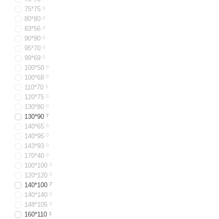
75*75
0
80*80
0
83*56
0
90*90
0
95*70
0
99*69
0
100*50
0
100*68
0
110*70
0
120*75
0
130*80
0
130*90
7
140*65
0
140*95
0
143*93
0
170*40
0
100*100
0
120*120
0
140*100
7
140*140
0
148*105
0
160*110
1