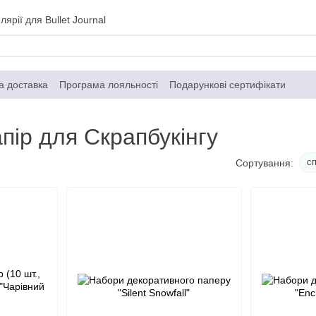
ярії для Bullet Journal
а доставка
Програма лояльності
Подарункові сертифікати
газин
Контактна інформація
Договір публічної оферти
пір для Скрапбукінгу
сп
Сортування: