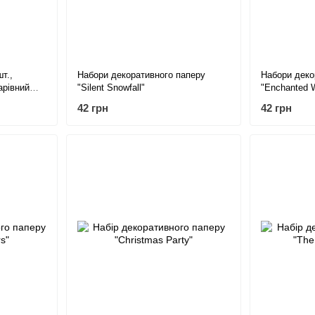
т.,
Набори декоративного паперу
Набори деко
арівний
"Silent Snowfall"
"Enchanted W
42 грн
42 грн