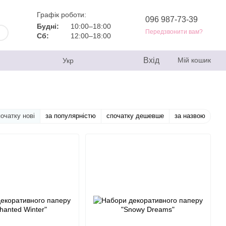
Графік роботи:
096 987-73-39
Будні:
10:00–18:00
Передзвонити вам?
Сб:
12:00–18:00
Вхід
Мій кошик
Укр
очатку нові
за популярністю
спочатку дешевше
за назвою