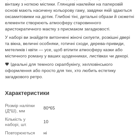
вінтажу з ноткою містики. Глянцеві наклейки на паперовій
основі мають насичену кольорову гаму, завдяки якій здаються
оксамитовими на дотик. Глибокі тіні, детальні образи й сюжетні
елементи створюють атмосферу старовинного
аристократичного маєтку з присмаком загадковості.
У наборі ви знайдете витончені жіночі силуети, розкішні двері
та вікна, величні особняки, готичні сходи, дерева-привиди,
метеликів і квіти — усе, щоб втілити атмосферу казки або
містичного роману у ваших щоденниках, листівках чи декорі.
🖤 Ідеальні для темного скрапбукінгу, хелловінського
оформлення або просто для тих, хто любить естетику
загадкового ретро.
Характеристики
Розмір наліпки
80*65
(Д*Ш), мм
Кількість у
10
наборі, шт.
Повторюються
ні