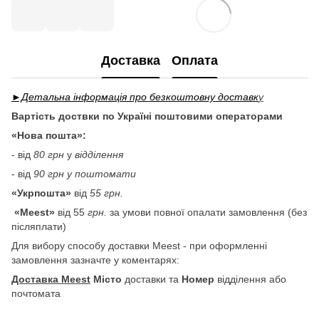
Доставка
Оплата
►Детальна інформація про безкоштовну доставк
у
Вартість доствки по Україні поштовими операторами
«Нова пошта»:
- від
80 грн
у
відділення
- від
90 грн у поштомати
«Укрпошта»
від
55 грн.
«Meest»
від 55
грн.
за умови повної опалати замовлення (без
післяплати)
Для вибору способу доставки Meest - при оформленні
замовлення зазначте у коментарях:
Доставка Meest
Місто
доставки та
Номер
відділення або
почтомата