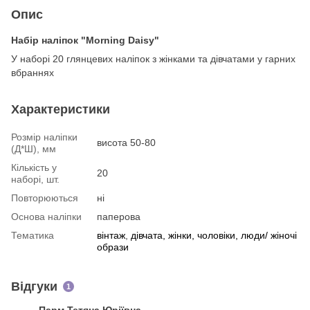
Опис
Набір наліпок "Morning Daisy"
У наборі 20 глянцевих наліпок з жінками та дівчатами у гарних
вбраннях
Характеристики
Розмір наліпки
висота 50-80
(Д*Ш), мм
Кількість у
20
наборі, шт.
Повторюються
ні
Основа наліпки
паперова
Тематика
вінтаж
,
дівчата, жінки, чоловіки, люди/ жіночі
образи
Відгуки
1
Парм Тетяна Юріївна