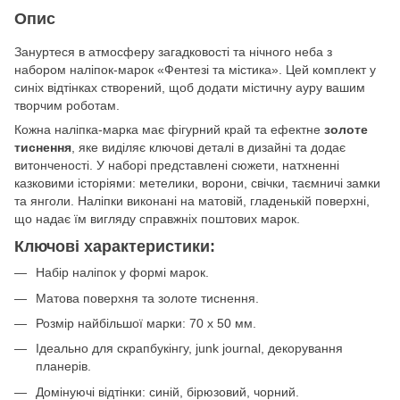
Опис
Зануртеся в атмосферу загадковості та нічного неба з
набором наліпок-марок «Фентезі та містика». Цей комплект у
синіх відтінках створений, щоб додати містичну ауру вашим
творчим роботам.
Кожна наліпка-марка має фігурний край та ефектне
золоте
тиснення
, яке виділяє ключові деталі в дизайні та додає
витонченості. У наборі представлені сюжети, натхненні
казковими історіями: метелики, ворони, свічки, таємничі замки
та янголи. Наліпки виконані на матовій, гладенькій поверхні,
що надає їм вигляду справжніх поштових марок.
Ключові характеристики:
Набір наліпок у формі марок.
Матова поверхня та золоте тиснення.
Розмір найбільшої марки: 70 х 50 мм.
Ідеально для скрапбукінгу, junk journal, декорування
планерів.
Домінуючі відтінки: синій, бірюзовий, чорний.