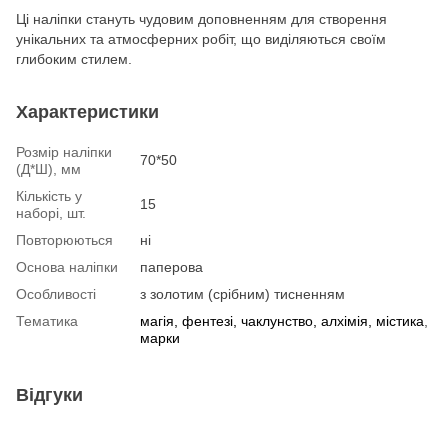
Ці наліпки стануть чудовим доповненням для створення
унікальних та атмосферних робіт, що виділяються своїм
глибоким стилем.
Характеристики
Розмір наліпки
70*50
(Д*Ш), мм
Кількість у
15
наборі, шт.
Повторюються
ні
Основа наліпки
паперова
Особливості
з золотим (срібним) тисненням
Тематика
магія, фентезі, чаклунство, алхімія, містика
,
марки
Відгуки