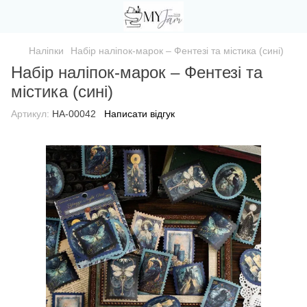
Наліпки
Набір наліпок-марок – Фентезі та містика (сині)
Набір наліпок-марок – Фентезі та
містика (сині)
Артикул:
НА-00042
Написати відгук