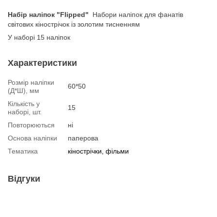
Набір наліпок "Flipped"
Набори наліпок для фанатів
світових кінострічок із золотим тисненням
У наборі 15 наліпок
Характеристики
Розмір наліпки
60*50
(Д*Ш), мм
Кількість у
15
наборі, шт.
Повторюються
ні
Основа наліпки
паперова
Тематика
кінострічки, фільми
Відгуки