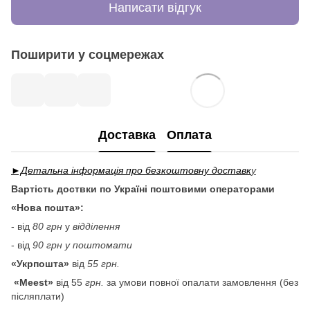
Написати відгук
Поширити у соцмережах
Доставка
Оплата
►Детальна інформація про безкоштовну доставк
у
Вартість доствки по Україні поштовими операторами
«Нова пошта»:
- від
80 грн
у
відділення
- від
90 грн у поштомати
«Укрпошта»
від
55 грн.
«Meest»
від 55
грн.
за умови повної опалати замовлення (без
післяплати)