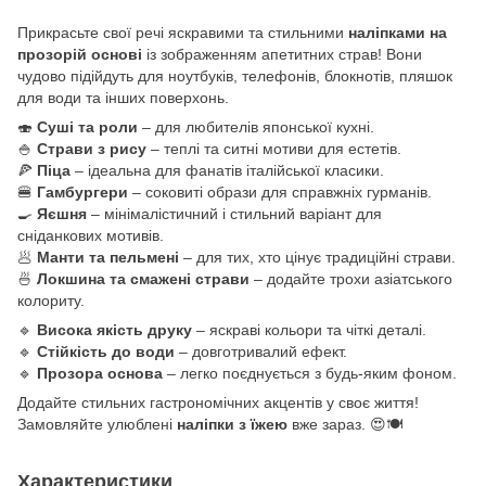
Прикрасьте свої речі яскравими та стильними
наліпками на
прозорій основі
із зображенням апетитних страв! Вони
чудово підійдуть для ноутбуків, телефонів, блокнотів, пляшок
для води та інших поверхонь.
🍣
Суші та роли
– для любителів японської кухні.
🍚
Страви з рису
– теплі та ситні мотиви для естетів.
🍕
Піца
– ідеальна для фанатів італійської класики.
🍔
Гамбургери
– соковиті образи для справжніх гурманів.
🍳
Яєшня
– мінімалістичний і стильний варіант для
сніданкових мотивів.
🥟
Манти та пельмені
– для тих, хто цінує традиційні страви.
🍜
Локшина та смажені страви
– додайте трохи азіатського
колориту.
🔹
Висока якість друку
– яскраві кольори та чіткі деталі.
🔹
Стійкість до води
– довготривалий ефект.
🔹
Прозора основа
– легко поєднується з будь-яким фоном.
Додайте стильних гастрономічних акцентів у своє життя!
Замовляйте улюблені
наліпки з їжею
вже зараз. 😍🍽️
Характеристики