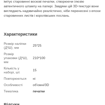
імітує старовинні воскові печатки, створюючи ілюзію
автентичного штампу на папері. Завдяки цій 3D-текстурі вони
виглядають надзвичайно реалістично, ніби перенесені з епохи
старовинних листів і королівських послань.
Характеристики
Розмір наліпки
25*25
(Д*Ш), мм
Розмір
упаковки (Д*Ш),
210*100
мм
Кількість у
15
наборі, шт.
Повторюються
ні
Особливості
об'ємні/3D
Тематика
печатки
Відгуки