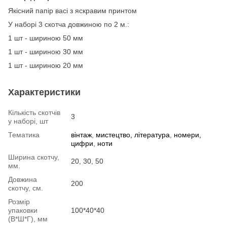
Якісний папір васі з яскравим принтом
У наборі 3 скотча довжиною по 2 м.:
1 шт - шириною 50 мм
1 шт - шириною 30 мм
1 шт - шириною 20 мм
Характеристики
Кількість скотчів
3
у наборі, шт
Тематика
вінтаж
,
мистецтво, література
,
номери,
цифри
,
ноти
Ширина скотчу,
20, 30, 50
мм.
Довжина
200
скотчу, см.
Розмір
упаковки
100*40*40
(В*Ш*Г), мм