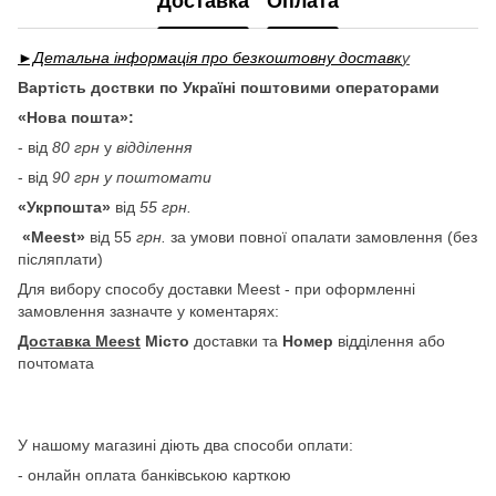
Доставка
Оплата
►Детальна інформація про безкоштовну доставк
у
Вартість доствки по Україні поштовими операторами
«Нова пошта»:
- від
80 грн
у
відділення
- від
90 грн у поштомати
«Укрпошта»
від
55 грн.
«Meest»
від 55
грн.
за умови повної опалати замовлення (без
післяплати)
Для вибору способу доставки Meest - при оформленні
замовлення зазначте у коментарях:
Доставка Meest
Місто
доставки та
Номер
відділення або
почтомата
У нашому магазині діють два способи оплати:
- онлайн оплата банківською карткою