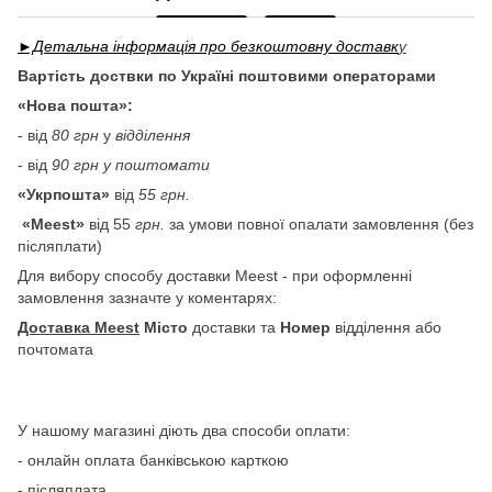
►Детальна інформація про безкоштовну доставк
у
Вартість доствки по Україні поштовими операторами
«Нова пошта»:
- від
80 грн
у
відділення
- від
90 грн у поштомати
«Укрпошта»
від
55 грн.
«Meest»
від 55
грн.
за умови повної опалати замовлення (без
післяплати)
Для вибору способу доставки Meest - при оформленні
замовлення зазначте у коментарях:
Доставка Meest
Місто
доставки та
Номер
відділення або
почтомата
У нашому магазині діють два способи оплати:
- онлайн оплата банківською карткою
- післяплата