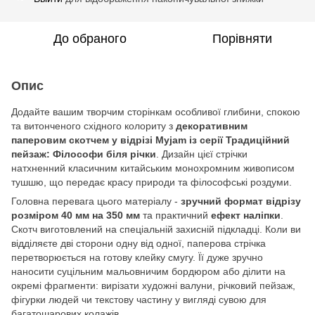
До обраного
Порівняти
Опис
Додайте вашим творчим сторінкам особливої глибини, спокою
та витонченого східного колориту з
декоративним
паперовим скотчем у відрізі Myjam із серії Традиційний
пейзаж: Філософи біля річки
. Дизайн цієї стрічки
натхненний класичним китайським монохромним живописом
тушшю, що передає красу природи та філософські роздуми.
Головна перевага цього матеріалу -
зручний формат відрізу
розміром 40 мм на 350 мм
та практичний
ефект наліпки
.
Скотч виготовлений на спеціальній захисній підкладці. Коли ви
відділяєте дві сторони одну від одної, паперова стрічка
перетворюється на готову клейку смугу. Її дуже зручно
наносити суцільним мальовничим бордюром або ділити на
окремі фрагменти: вирізати художні валуни, річковий пейзаж,
фігурки людей чи текстову частину у вигляді сувою для
багатошарових колажів.