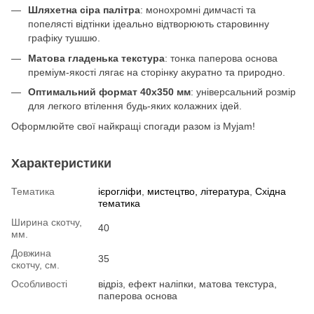
Шляхетна сіра палітра
: монохромні димчасті та
попелясті відтінки ідеально відтворюють старовинну
графіку тушшю.
Матова гладенька текстура
: тонка паперова основа
преміум-якості лягає на сторінку акуратно та природно.
Оптимальний формат 40х350 мм
: універсальний розмір
для легкого втілення будь-яких колажних ідей.
Оформлюйте свої найкращі спогади разом із Myjam!
Характеристики
Тематика
ієрогліфи
,
мистецтво, література
,
Східна
тематика
Ширина скотчу,
40
мм.
Довжина
35
скотчу, см.
Особливості
відріз, ефект наліпки, матова текстура,
паперова основа