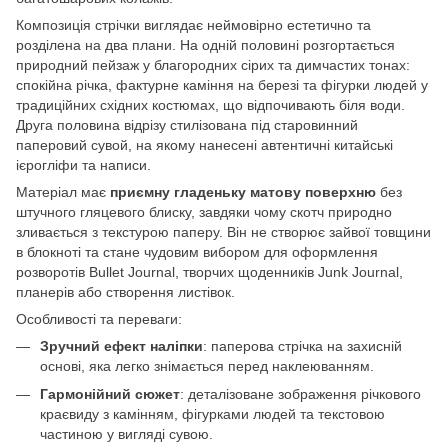
Композиція стрічки виглядає неймовірно естетично та
розділена на два плани. На одній половині розгортається
природний пейзаж у благородних сірих та димчастих тонах:
спокійна річка, фактурне каміння на березі та фігурки людей у
традиційних східних костюмах, що відпочивають біля води.
Друга половина відрізу стилізована під старовинний
паперовий сувой, на якому нанесені автентичні китайські
ієрогліфи та написи.
Матеріал має
приємну гладеньку матову поверхню
без
штучного гляцевого блиску, завдяки чому скотч природно
зливається з текстурою паперу. Він не створює зайвої товщини
в блокноті та стане чудовим вибором для оформлення
розворотів Bullet Journal, творчих щоденників Junk Journal,
планерів або створення листівок.
Особливості та переваги:
Зручний ефект наліпки
: паперова стрічка на захисній
основі, яка легко знімається перед наклеюванням.
Гармонійний сюжет
: деталізоване зображення річкового
краєвиду з камінням, фігурками людей та текстовою
частиною у вигляді сувою.