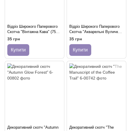
Відріз Широкого Паперового
Відріз Широкого Паперового
Скотча "Вінтажна Кава" (75
Скотча "Акварельні Вулички"
мм) для Декору Щоденників.
(75 мм) з Вінтажним
35 грн
35 грн
Листуванням.
Купити
Купити
Декоративний скотч "Autumn
Декоративний скотч "The