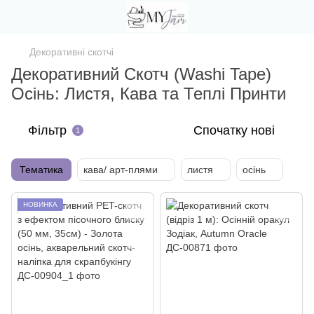
Декоративні скотчі
Декоративний Скотч (Washi Tape)
Осінь: Листя, Кава та Теплі Принти
Фільтр
Спочатку нові
1
Тематика
кава/ арт-плями
листя
осінь
НОВИНКА