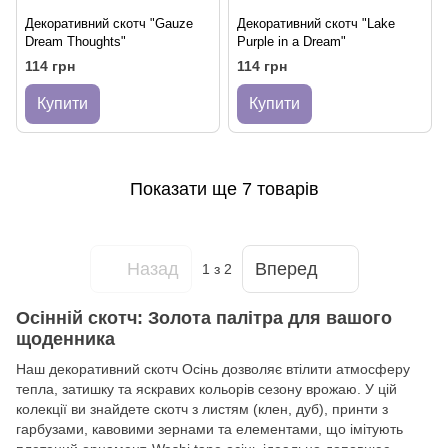
Декоративний скотч "Gauze
Декоративний скотч "Lake
Dream Thoughts"
Purple in a Dream"
114 грн
114 грн
Купити
Купити
Показати ще 7 товарів
Назад
Вперед
1
з 2
Осінній скотч: Золота палітра для вашого
щоденника
Наш декоративний скотч Осінь дозволяє втілити атмосферу
тепла, затишку та яскравих кольорів сезону врожаю. У цій
колекції ви знайдете скотч з листям (клен, дуб), принти з
гарбузами, кавовими зернами та елементами, що імітують