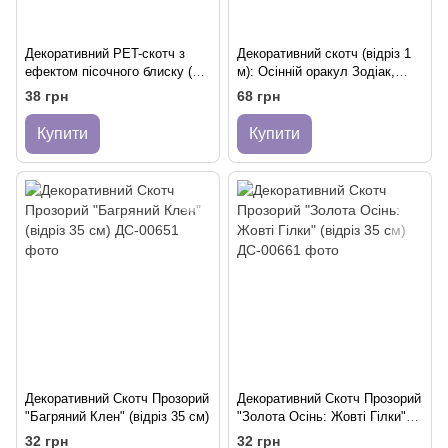
Декоративний PET-скотч з
Декоративний скотч (відріз 1
ефектом пісочного блиску (50
м): Осінній оракул Зодіак,
мм, 35см) - Золота осінь,
Autumn Oracle
38 грн
68 грн
акварельний скотч-наліпка
для скрапбукінгу
Купити
Купити
Декоративний Скотч Прозорий
Декоративний Скотч Прозорий
"Багряний Клен" (відріз 35 см)
"Золота Осінь: Жовті Гілки"
(відріз 35 см)
32 грн
32 грн