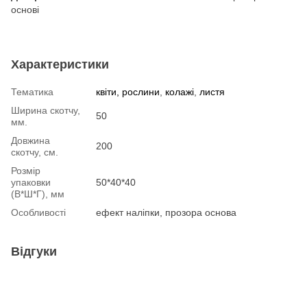
основі
Характеристики
Тематика
квіти, рослини
,
колажі
,
листя
Ширина скотчу,
50
мм.
Довжина
200
скотчу, см.
Розмір
упаковки
50*40*40
(В*Ш*Г), мм
Особливості
ефект наліпки, прозора основа
Відгуки