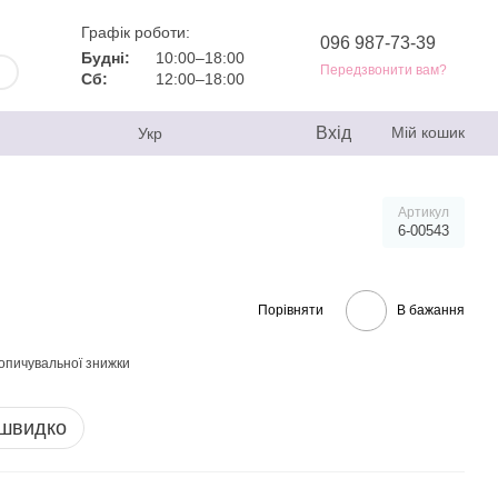
Графік роботи:
096 987-73-39
Будні:
10:00–18:00
Передзвонити вам?
Сб:
12:00–18:00
Вхід
Мій кошик
Укр
Артикул
6-00543
Порівняти
В бажання
опичувальної знижки
 швидко