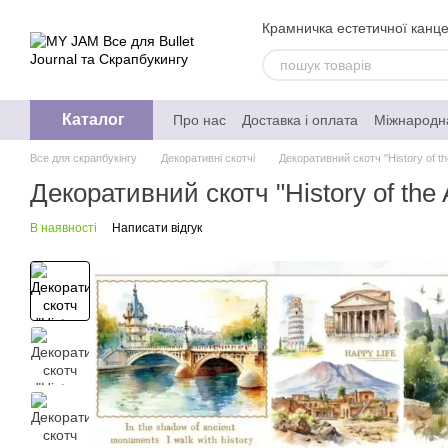
Перейти до основного контенту
Крамничка естетичної канцел
Каталог
Про нас
Доставка і оплата
Міжнародн
Обмін та повернення
Відгуки про ма
Все для скрапбукінгу
Декоративні скотчі
Декоративний скотч "History of the
Політика конфеденційності
Декоративний скотч "History of the 
В наявності
Написати відгук