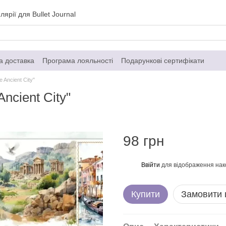
ярії для Bullet Journal
а доставка
Програма лояльності
Подарункові сертифікати
газин
Контактна інформація
Договір публічної оферти
 Ancient City"
Ancient City"
98 грн
Ввійти
для відображення нак
%
Купити
Замовити