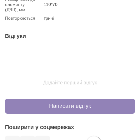
елементу
110*70
(Д*Ш), мм
Повторюються
тричі
Відгуки
Додайте перший відгук
Написати відгук
Поширити у соцмережах