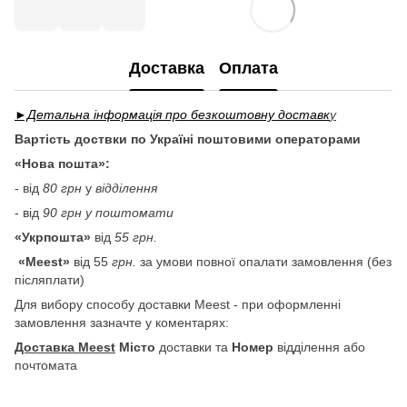
Доставка
Оплата
►Детальна інформація про безкоштовну доставк
у
Вартість доствки по Україні поштовими операторами
«Нова пошта»:
- від
80 грн
у
відділення
- від
90 грн у поштомати
«Укрпошта»
від
55 грн.
«Meest»
від 55
грн.
за умови повної опалати замовлення (без
післяплати)
Для вибору способу доставки Meest - при оформленні
замовлення зазначте у коментарях:
Доставка Meest
Місто
доставки та
Номер
відділення або
почтомата