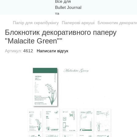
Папір для скрапбукінгу
Паперові аркуші
Блокнотик декорати
Блокнотик декоративного паперу
"Malacite Green""
Артикул:
4612
Написати відгук