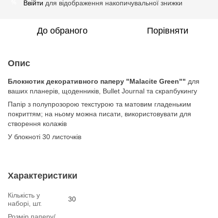
Ввійти
для відображення накопичувальної знижки
%
До обраного
Порівняти
Опис
Блокнотик декоративного паперу "Malacite Green""
для
ваших планерів, щоденників, Bullet Journal та скрапбукингу
Папір з полупрозорою текстурою та матовим гладеньким
покриттям; на ньому можна писати, використовувати для
створення колажів
У блокноті 30 листочків
Характеристики
Кількість у
30
наборі, шт.
Розмір паперу/