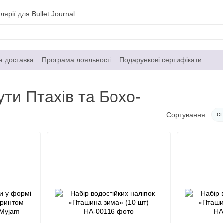
ярії для Bullet Journal
а доставка
Програма лояльності
Подарункові сертифікати
газин
Контактна інформація
Договір публічної оферти
ути Птахів та Бохо-
сп
Сортування: