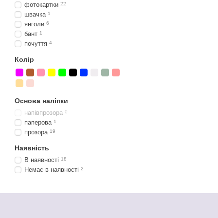
фотокартки
22
швачка
1
янголи
6
бант
1
почуття
4
Колір
Основа наліпки
напівпрозора
0
паперова
1
прозора
19
Наявність
В наявності
18
Немає в наявності
2