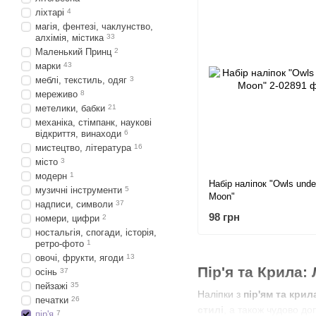
ліхтарі
4
магія, фентезі, чаклунство,
алхімія, містика
33
Маленький Принц
2
марки
43
меблі, текстиль, одяг
3
мереживо
8
метелики, бабки
21
механіка, стімпанк, наукові
відкриття, винаходи
6
мистецтво, література
16
місто
3
модерн
1
Набір наліпок "Owls unde
музичні інструменти
5
Moon"
надписи, символи
37
98 грн
номери, цифри
2
ностальгія, спогади, історія,
ретро-фото
1
овочі, фрукти, ягоди
13
Пір'я та Крила:
осінь
37
пейзажі
35
Наліпки з
пір'ям та кри
печатки
26
стилі
, а також чудово до
пір'я
7