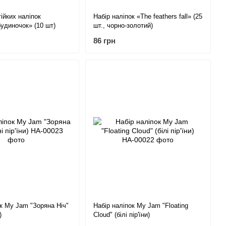
ійких наліпок
Набір наліпок «The feathers fall» (25
удиночок» (10 шт)
шт., чорно-золотий)
86 грн
ок My Jam "Зоряна Ніч"
Набір наліпок My Jam "Floating
)
Cloud" (білі пір'їни)