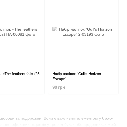
 «The feathers fall» (25
Набір наліпок "Gull's Horizon
Escape"
98 грн
і, свободи та подорожей. Вони є важливим елементом у
бохо-
ворення ефектних акцентів у тревел-буках або щоденниках мрій.