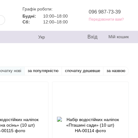
Графік роботи:
096 987-73-39
Будні:
10:00–18:00
Передзвонити вам?
Сб:
12:00–18:00
Вхід
Мій кошик
Укр
очатку нові
за популярністю
спочатку дешевше
за назвою