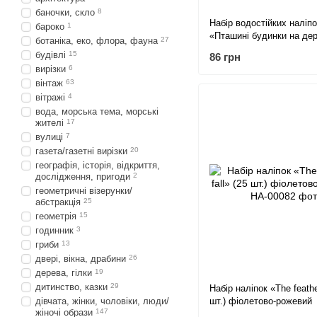
баночки, скло
8
Набір водостійких наліпо
бароко
1
«Пташині будинки на дер
ботаніка, еко, флора, фауна
27
шт)
будівлі
15
86 грн
вирізки
6
вінтаж
63
вітражі
4
вода, морська тема, морські
жителі
17
вулиці
7
газета/газетні вирізки
20
географія, історія, відкриття,
дослідження, пригоди
2
геометричні візерунки/
абстракція
25
геометрія
15
годинник
3
гриби
13
двері, вікна, драбини
26
дерева, гілки
19
дитинство, казки
29
Набір наліпок «The feather
шт.) фіолетово-рожевий
дівчата, жінки, чоловіки, люди/
жіночі образи
147