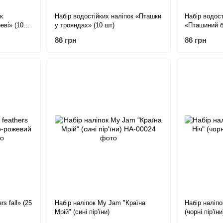
к
Набір водостійких наліпок «Пташки
Набір водост
еві» (10
у трояндах» (10 шт)
«Пташиний б
86 грн
86 грн
s fall» (25
Набір наліпок My Jam "Країна
Набір наліп
Мрій" (сині пір'їни)
(чорні пір'їни