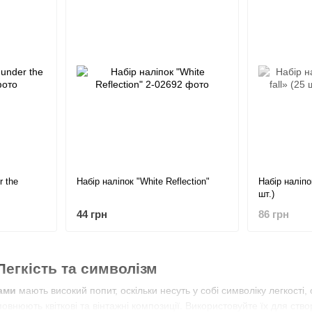
r the
Набір наліпок "White Reflection"
Набір наліпок
шт.)
44 грн
86 грн
 Легкість та символізм
лами
мають високий попит, оскільки несуть у собі символіку легкост
повнюють квіткові та вінтажні композиції. Використовуйте їх для ст