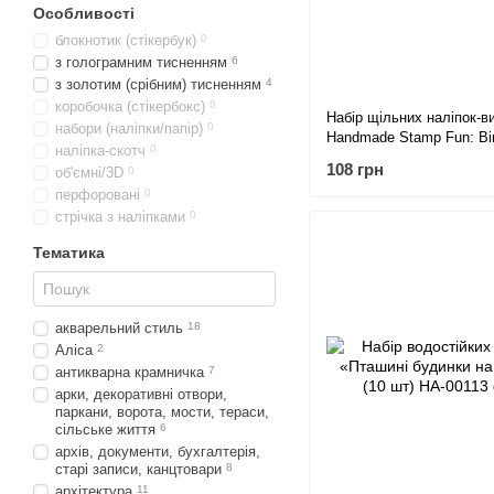
Особливості
блокнотик (стікербук)
0
з голограмним тисненням
6
з золотим (срібним) тисненням
4
коробочка (стікербокс)
0
Набір щільних наліпок-в
набори (наліпки/папір)
0
Handmade Stamp Fun: Ві
наліпка-скотч
0
Птахи, 10 шт
108 грн
об'ємні/3D
0
перфоровані
0
стрічка з наліпками
0
Тематика
акварельний стиль
18
Аліса
2
антикварна крамничка
7
арки, декоративні отвори,
паркани, ворота, мости, тераси,
сільське життя
6
архів, документи, бухгалтерія,
старі записи, канцтовари
8
архітектура
11