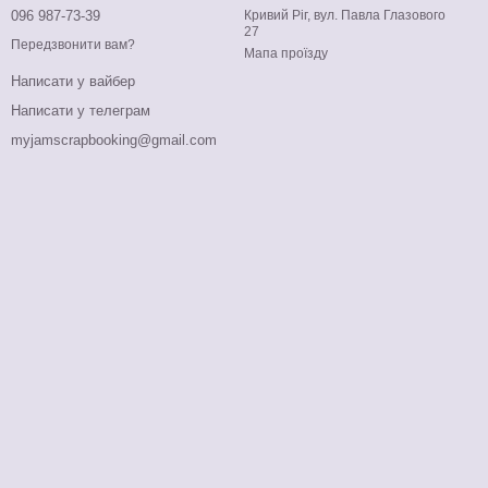
096 987-73-39
Кривий Ріг, вул. Павла Глазового
27
Передзвонити вам?
Мапа проїзду
Написати у вайбер
Написати у телеграм
myjamscrapbooking@gmail.com