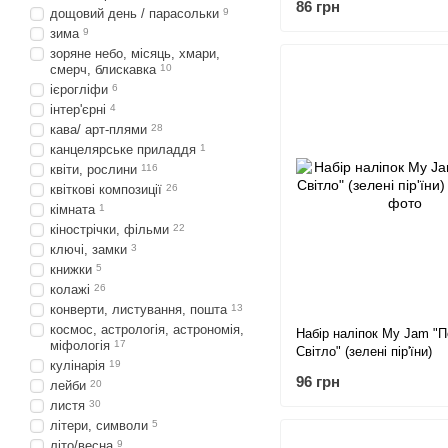
86 грн
дощовий день / парасольки
9
зима
9
зоряне небо, місяць, хмари,
смерч, блискавка
10
ієрогліфи
6
інтер'єрні
4
кава/ арт-плями
28
канцелярське приладдя
1
квіти, рослини
116
квіткові композиції
26
кімната
1
кінострічки, фільми
22
ключі, замки
3
книжки
5
колажі
26
конверти, листування, пошта
13
космос, астрологія, астрономія,
Набір наліпок My Jam "
міфологія
17
Світло" (зелені пір'їни)
кулінарія
19
96 грн
лейби
20
листя
30
літери, символи
5
літо/весна
9