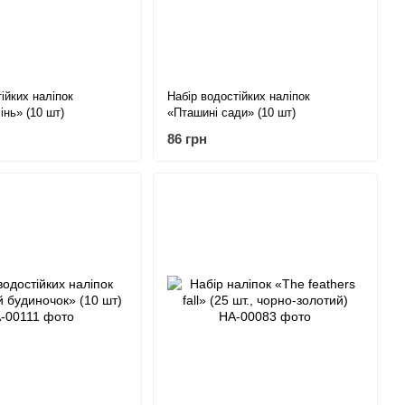
ійких наліпок
Набір водостійких наліпок
інь» (10 шт)
«Пташині сади» (10 шт)
86 грн