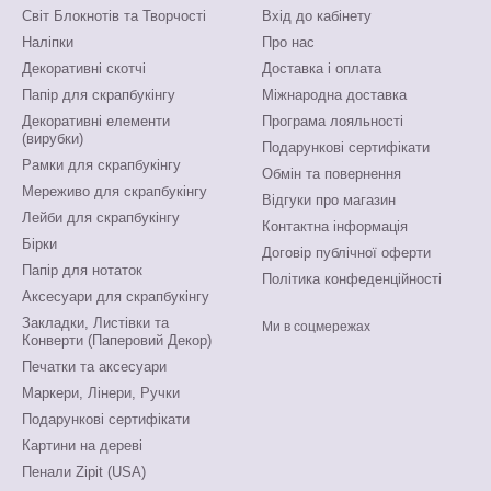
Світ Блокнотів та Творчості
Вхід до кабінету
Наліпки
Про нас
Декоративні скотчі
Доставка і оплата
Папір для скрапбукінгу
Міжнародна доставка
Декоративні елементи
Програма лояльності
(вирубки)
Подарункові сертифікати
Рамки для скрапбукінгу
Обмін та повернення
Мереживо для скрапбукінгу
Відгуки про магазин
Лейби для скрапбукінгу
Контактна інформація
Бірки
Договір публічної оферти
Папір для нотаток
Політика конфеденційності
Аксесуари для скрапбукінгу
Закладки, Листівки та
Ми в соцмережах
Конверти (Паперовий Декор)
Печатки та аксесуари
Маркери, Лінери, Ручки
Подарункові сертифікати
Картини на дереві
Пенали Zipit (USA)