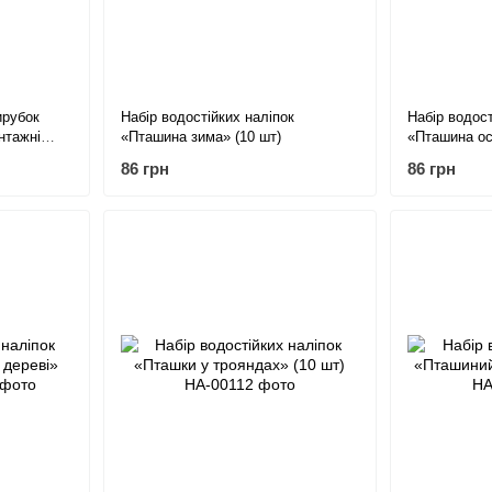
ирубок
Набір водостійких наліпок
Набір водост
нтажні
«Пташина зима» (10 шт)
«Пташина ос
86 грн
86 грн