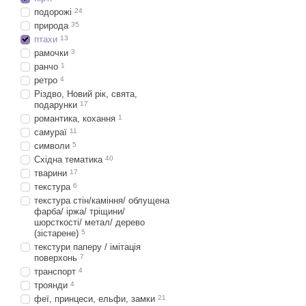
подорожі
24
природа
35
птахи
13
рамочки
3
ранчо
1
ретро
4
Різдво, Новий рік, свята,
подарунки
17
романтика, кохання
1
самураї
11
символи
5
Східна тематика
40
тварини
17
текстура
6
текстура стін/каміння/ облущена
фарба/ іржа/ тріщини/
шорсткості/ метал/ дерево
(зістарене)
5
текстури паперу / імітація
поверхонь
7
транспорт
4
троянди
4
феї, принцеси, ельфи, замки
21