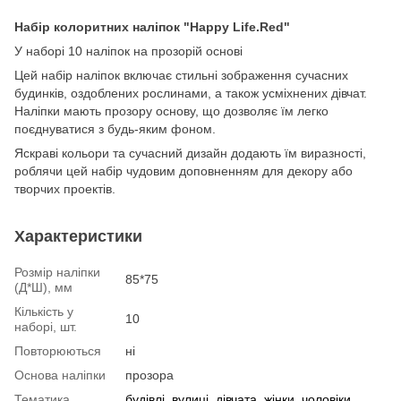
Набір колоритних наліпок "Happy Life.Red"
У наборі 10 наліпок на прозорій основі
Цей набір наліпок включає стильні зображення сучасних
будинків, оздоблених рослинами, а також усміхнених дівчат.
Наліпки мають прозору основу, що дозволяє їм легко
поєднуватися з будь-яким фоном.
Яскраві кольори та сучасний дизайн додають їм виразності,
роблячи цей набір чудовим доповненням для декору або
творчих проектів.
Характеристики
Розмір наліпки
85*75
(Д*Ш), мм
Кількість у
10
наборі, шт.
Повторюються
ні
Основа наліпки
прозора
Тематика
будівлі
,
вулиці
,
дівчата, жінки, чоловіки,