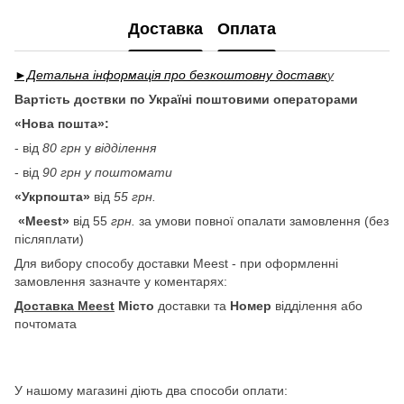
Доставка
Оплата
►Детальна інформація про безкоштовну доставк
у
Вартість доствки по Україні поштовими операторами
«Нова пошта»:
- від
80 грн
у
відділення
- від
90 грн у поштомати
«Укрпошта»
від
55 грн.
«Meest»
від 55
грн.
за умови повної опалати замовлення (без
післяплати)
Для вибору способу доставки Meest - при оформленні
замовлення зазначте у коментарях:
Доставка Meest
Місто
доставки та
Номер
відділення або
почтомата
У нашому магазині діють два способи оплати: