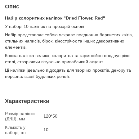
Опис
Набір колоритних наліпок "Dried Flower. Red"
У наборі 10 наліпок на прозорій основі
Набір представляє собою яскраве поєднання барвистих квітів,
стильних написів, бірок, кінострічок та інших декоративних
елементів.
Кожна наліпка велика, колоритна та гармонійно поєднує різні
стилі, створюючи візуально привабливий акцент.
Ці наліпки ідеально підходять для творчих проєктів, декору та
персоналізації будь-яких речей.
Характеристики
Розмір наліпки
120*50
(Д*Ш), мм
Кількість у
10
наборі, шт.