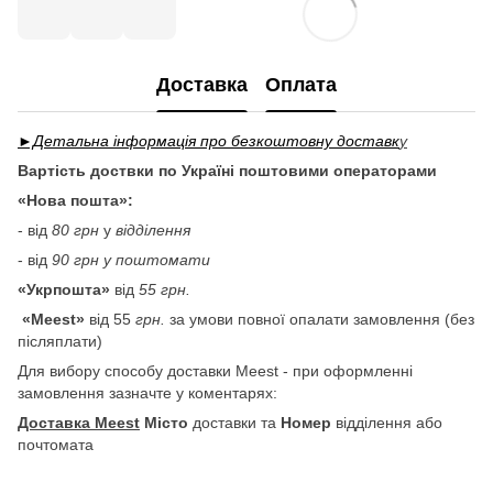
Доставка
Оплата
►Детальна інформація про безкоштовну доставк
у
Вартість доствки по Україні поштовими операторами
«Нова пошта»:
- від
80 грн
у
відділення
- від
90 грн у поштомати
«Укрпошта»
від
55 грн.
«Meest»
від 55
грн.
за умови повної опалати замовлення (без
післяплати)
Для вибору способу доставки Meest - при оформленні
замовлення зазначте у коментарях:
Доставка Meest
Місто
доставки та
Номер
відділення або
почтомата